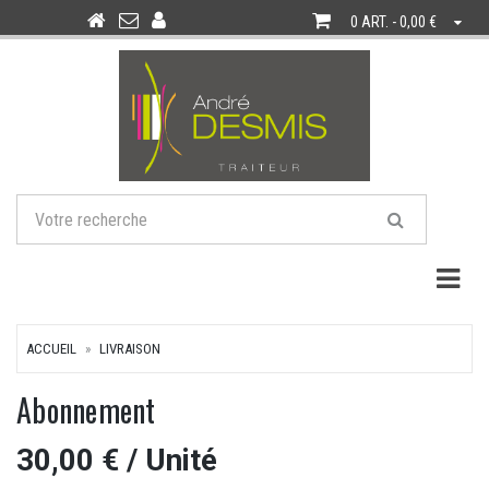
0 ART. - 0,00 €
Togg
ACCUEIL
LIVRAISON
Abonnement
30,00 €
/ Unité