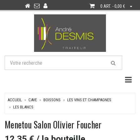
0 ART. - 0,00 €
Togg
ACCUEIL
CAVE
BOISSONS
LES VINS ET CHAMPAGNES
LES BLANCS
Menetou Salon Olivier Foucher
12,35 €
/ la bouteille